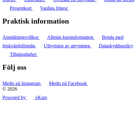
Presentkort
Vanliga frågor
Praktisk information
Anmälningsvillkor
Allmän kursinformation
Betala med
friskvårdsförmån
Uthyrning av utrymmen
Dataskyddspolicy
Tillgänglighet
Följ oss
Medis på Instagram
Medis på Facebook
© 2026
Powered by
eKurs