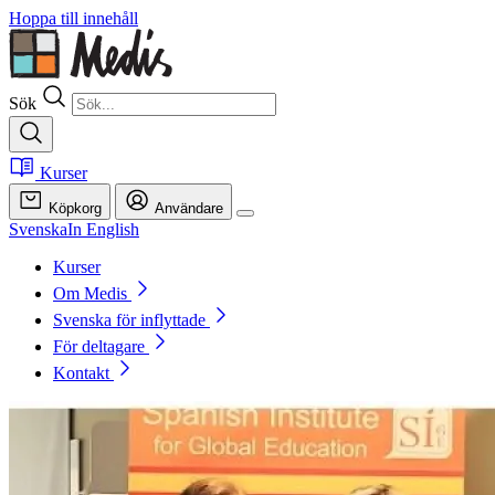
Hoppa till innehåll
Sök
Kurser
Köpkorg
Användare
Svenska
In English
Kurser
Om Medis
Svenska för inflyttade
För deltagare
Kontakt