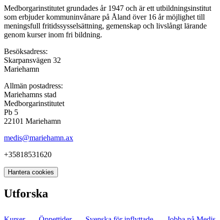
Medborgarinstitutet grundades år 1947 och är ett utbildningsinstitut
som erbjuder kommuninvånare på Åland över 16 år möjlighet till
meningsfull fritidssysselsättning, gemenskap och livslångt lärande
genom kurser inom fri bildning.
Besöksadress:
Skarpansvägen 32
Mariehamn
Allmän postadress:
Mariehamns stad
Medborgarinstitutet
Pb 5
22101 Mariehamn
medis@mariehamn.ax
+35818531620
Hantera cookies
Utforska
Kurser
Öppettider
Svenska för inflyttade
Jobba på Medis