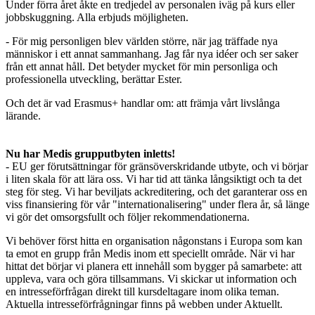
Under förra året åkte en tredjedel av personalen iväg på kurs eller
jobbskuggning. Alla erbjuds möjligheten.
- För mig personligen blev världen större, när jag träffade nya
människor i ett annat sammanhang. Jag får nya idéer och ser saker
från ett annat håll. Det betyder mycket för min personliga och
professionella utveckling, berättar Ester.
Och det är vad Erasmus+ handlar om: att främja vårt livslånga
lärande.
Nu har Medis grupputbyten inletts!
- EU ger förutsättningar för gränsöverskridande utbyte, och vi börjar
i liten skala för att lära oss. Vi har tid att tänka långsiktigt och ta det
steg för steg. Vi har beviljats ackreditering, och det garanterar oss en
viss finansiering för vår "internationalisering" under flera år, så länge
vi gör det omsorgsfullt och följer rekommendationerna.
Vi behöver först hitta en organisation någonstans i Europa som kan
ta emot en grupp från Medis inom ett speciellt område. När vi har
hittat det börjar vi planera ett innehåll som bygger på samarbete: att
uppleva, vara och göra tillsammans. Vi skickar ut information och
en intresseförfrågan direkt till kursdeltagare inom olika teman.
Aktuella intresseförfrågningar finns på webben under Aktuellt.