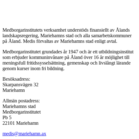
Medborgarinstitutets verksamhet understöds finansiellt av Ålands
landskapsregering, Mariehamns stad och alla samarbetskommuner
på Åland. Medis förvaltas av Mariehamns stad enligt avtal.
Medborgarinstitutet grundades år 1947 och är ett utbildningsinstitut
som erbjuder kommuninvånare på Åland över 16 år möjlighet till
meningsfull fritidssysselsättning, gemenskap och livslångt lärande
genom kurser inom fri bildning.
Besöksadress:
Skarpansvägen 32
Mariehamn
Allmän postadress:
Mariehamns stad
Medborgarinstitutet
Pb 5
22101 Mariehamn
medis@mariehamn.ax