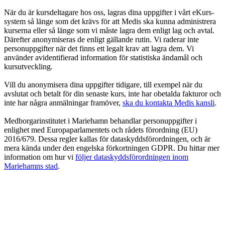
När du är kursdeltagare hos oss, lagras dina uppgifter i vårt eKurs-
system så länge som det krävs för att Medis ska kunna administrera
kurserna eller så länge som vi måste lagra dem enligt lag och avtal.
Därefter anonymiseras de enligt gällande rutin. Vi raderar inte
personuppgifter när det finns ett legalt krav att lagra dem. Vi
använder avidentifierad information för statistiska ändamål och
kursutveckling.
Vill du anonymisera dina uppgifter tidigare, till exempel när du
avslutat och betalt för din senaste kurs, inte har obetalda fakturor och
inte har några anmälningar framöver,
ska du kontakta Medis kansli
.
Medborgarinstitutet i Mariehamn behandlar personuppgifter i
enlighet med Europaparlamentets och rådets förordning (EU)
2016/679. Dessa regler kallas för dataskyddsförordningen, och är
mera kända under den engelska förkortningen GDPR. Du hittar mer
information om hur vi
följer dataskyddsförordningen inom
Mariehamns stad
.