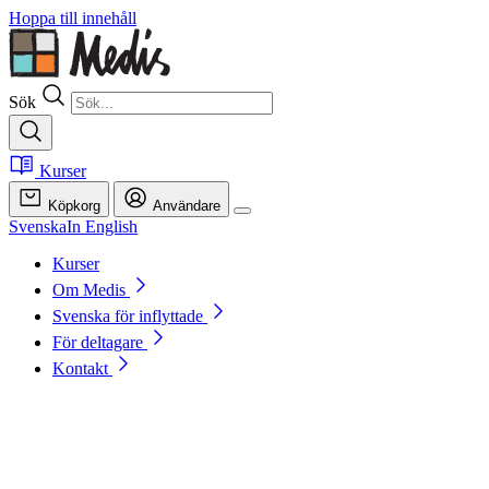
Hoppa till innehåll
Sök
Kurser
Köpkorg
Användare
Svenska
In English
Kurser
Om Medis
Svenska för inflyttade
För deltagare
Kontakt