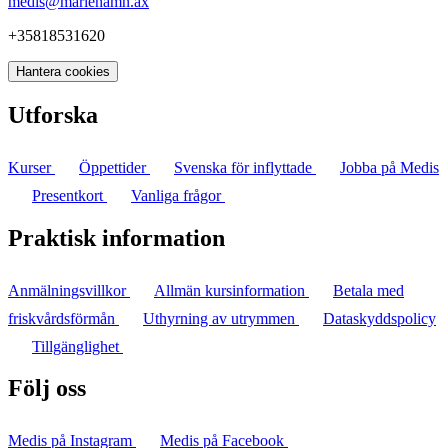
medis@mariehamn.ax
+35818531620
Hantera cookies
Utforska
Kurser
Öppettider
Svenska för inflyttade
Jobba på Medis
Presentkort
Vanliga frågor
Praktisk information
Anmälningsvillkor
Allmän kursinformation
Betala med
friskvårdsförmån
Uthyrning av utrymmen
Dataskyddspolicy
Tillgänglighet
Följ oss
Medis på Instagram
Medis på Facebook