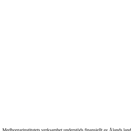
Medborgarinstitutets verksamhet understöds finansiellt av Ålands la