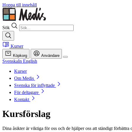
Hoppa till innehåll
Sök
Kurser
Köpkorg
Användare
Svenska
In English
Kurser
Om Medis
Svenska för inflyttade
För deltagare
Kontakt
Kursförslag
Dina åsikter är viktiga för oss och de hjälper oss att ständigt förbättr