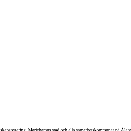
ndskapsregering, Mariehamns stad och alla samarbetskommuner på Åland.